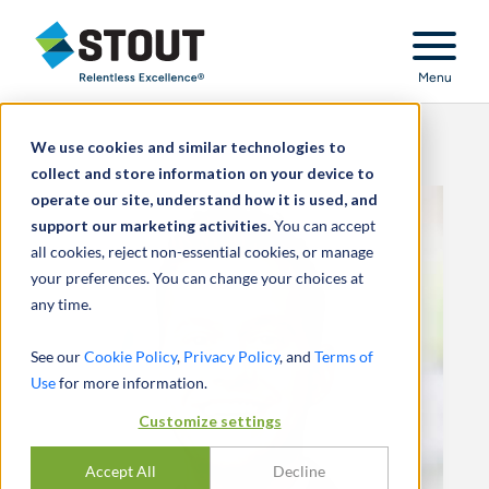
Stout Relentless Excellence
Menu
We use cookies and similar technologies to
collect and store information on your device to
operate our site, understand how it is used, and
support our marketing activities.
You can accept
all cookies, reject non-essential cookies, or manage
your preferences. You can change your choices at
any time.
See our
Cookie Policy
,
Privacy Policy
, and
Terms of
Use
for more information.
Customize settings
Accept All
Decline