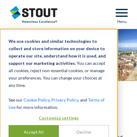
Stout Relentless Excellence
Menu
We use cookies and similar technologies to
collect and store information on your device to
operate our site, understand how it is used, and
support our marketing activities.
You can accept
all cookies, reject non-essential cookies, or manage
your preferences. You can change your choices at
any time.
Lausanne
See our
Cookie Policy
,
Privacy Policy
, and
Terms of
Use
for more information.
Über die Niederlassung
Customize settings
Die Schweiz im Herzen Europas ist eines der
Accept All
Decline