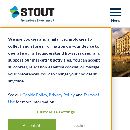
Stout Relentless Excellence
Menu
We use cookies and similar technologies to
collect and store information on your device to
operate our site, understand how it is used, and
support our marketing activities.
You can accept
all cookies, reject non-essential cookies, or manage
your preferences. You can change your choices at
any time.
Gute Bedingungen für
See our
Cookie Policy
,
Privacy Policy
, and
Terms of
Use
for more information.
starke M&A-Aktivitäten in
Customize settings
Europa
Accept All
Decline
Die Managing Directors von Stout in der