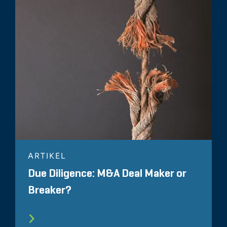
ARTIKEL
Due Diligence: M&A Deal Maker or
Breaker?