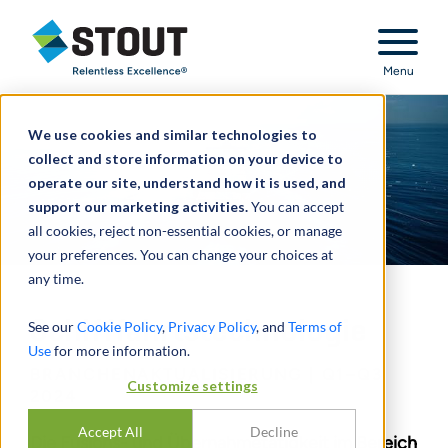
Stout Relentless Excellence
Menu
We use cookies and similar technologies to
collect and store information on your device to
operate our site, understand how it is used, and
support our marketing activities.
You can accept
all cookies, reject non-essential cookies, or manage
your preferences. You can change your choices at
any time.
Schifffahrtstechnologie
See our
Cookie Policy
,
Privacy Policy
, and
Terms of
Use
for more information.
BRANCHENAKTUALISIERUNG | Q1–Q3
Customize settings
2024
Accept All
Decline
Die Fusions- und Übernahmetätigkeit im Bereich