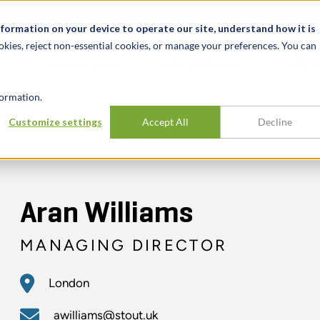
News & Events
Karrieren
Standorte
Ressourcen
nformation on your device to operate our site, understand how it is
okies, reject non-essential cookies, or manage your preferences. You can
BRANCHEN
ERFAHRUNG
ERK
ormation.
Customize settings
Accept All
Decline
Aran Williams
MANAGING DIRECTOR
London
awilliams@stout.uk