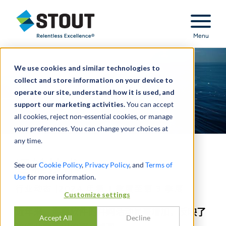
Stout Relentless Excellence
Menu
We use cookies and similar technologies to
collect and store information on your device to
operate our site, understand how it is used, and
support our marketing activities.
You can accept
all cookies, reject non-essential cookies, or manage
your preferences. You can change your choices at
any time.
运输技术
See our
Cookie Policy
,
Privacy Policy
, and
Terms of
Use
for more information.
行业动态 |2024 年第 1 季度至第 3 季度
Customize settings
近年来，海事软件的并购活动显著增加，反映了
Accept All
Decline