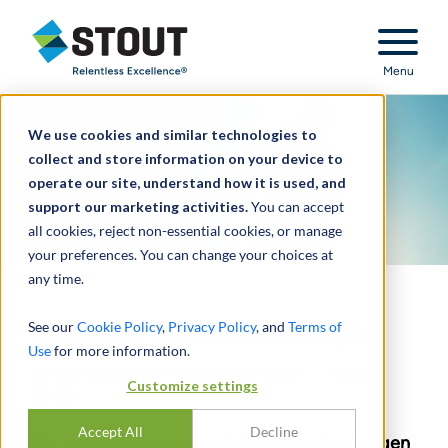
Stout Relentless Excellence
Menu
We use cookies and similar technologies to
collect and store information on your device to
operate our site, understand how it is used, and
support our marketing activities.
You can accept
all cookies, reject non-essential cookies, or manage
your preferences. You can change your choices at
any time.
Kommerzielle Leistungen
See our
Cookie Policy
,
Privacy Policy
, and
Terms of
Use
for more information.
BRANCHENAKTUALISIERUNG - JUNI
Customize settings
2025
Accept All
Decline
Die Branche der gewerblichen Dienstleistungen