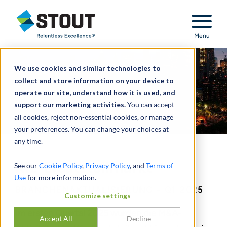
Stout Relentless Excellence
Menu
We use cookies and similar technologies to
collect and store information on your device to
operate our site, understand how it is used, and
support our marketing activities.
You can accept
all cookies, reject non-essential cookies, or manage
your preferences. You can change your choices at
any time.
Kfz-Ersatzteilmarkt
See our
Cookie Policy
,
Privacy Policy
, and
Terms of
Use
for more information.
BRANCHENAKTUALISIERUNG - Q1 2025
Customize settings
Im ersten Quartal 2025 wurden die M&A-
Accept All
Decline