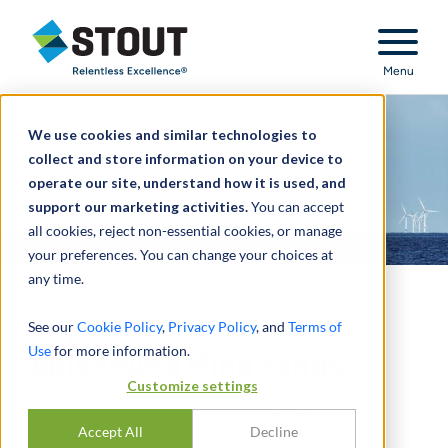
Stout Relentless Excellence
Menu
We use cookies and similar technologies to
collect and store information on your device to
operate our site, understand how it is used, and
support our marketing activities.
You can accept
all cookies, reject non-essential cookies, or manage
your preferences. You can change your choices at
any time.
Implikationen der
See our
Cookie Policy
,
Privacy Policy
, and
Terms of
Use
for more information.
Ablehnung Ming Yangs
Customize settings
DURCH
JON HOWELLS
,
MIKE HODGSON
Accept All
Decline