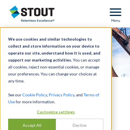
Stout Relentless Excellence
Menu
We use cookies and similar technologies to
collect and store information on your device to
operate our site, understand how it is used, and
support our marketing activities.
You can accept
all cookies, reject non-essential cookies, or manage
your preferences. You can change your choices at
any time.
Beratung beim Verkauf
See our
Cookie Policy
,
Privacy Policy
, and
Terms of
Use
for more information.
eines Anbieters von
Customize settings
Metallrecycling-
Dienstleistungen
Accept All
Decline