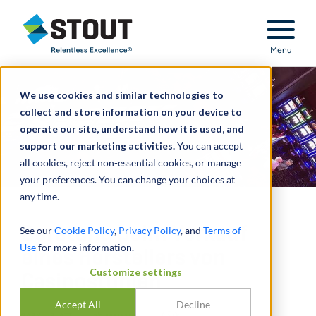
Stout Relentless Excellence
Menu
We use cookies and similar technologies to
collect and store information on your device to
operate our site, understand how it is used, and
support our marketing activities.
You can accept
all cookies, reject non-essential cookies, or manage
your preferences. You can change your choices at
any time.
Beratung beim Verkauf
See our
Cookie Policy
,
Privacy Policy
, and
Terms of
Use
for more information.
eines Herstellers von
Customize settings
Casinostühlen
Accept All
Decline