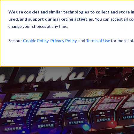
We use cookies and similar technologies to collect and store i
used, and support our marketing activities.
You can accept all co
change your choices at any time.
服务
See our
Cookie Policy
,
Privacy Policy
, and
Terms of Use
for more inf
为出售赌场座椅制