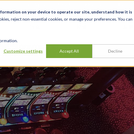
关于我们
新闻动态
诚聘英才
办事处
nformation on your device to operate our site, understand how it is
okies, reject non-essential cookies, or manage your preferences. You can
行业
经验
见解
ormation.
造商提供了咨询
Customize settings
Accept All
Decline