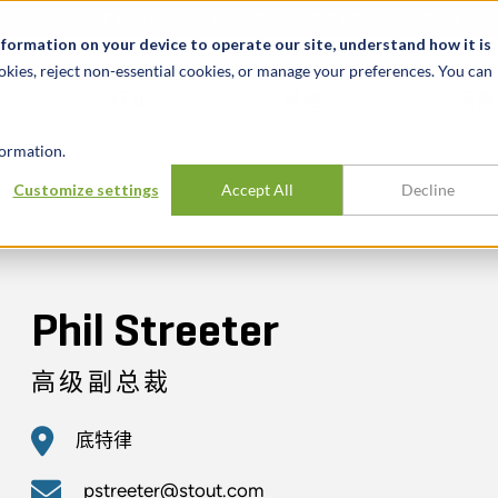
关于我们
新闻动态
诚聘英才
办事处
nformation on your device to operate our site, understand how it is
okies, reject non-essential cookies, or manage your preferences. You can
行业
经验
见解
ormation.
Customize settings
Accept All
Decline
Phil Streeter
高级副总裁
底特律
pstreeter@stout.com