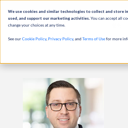
We use cookies and similar technologies to collect and store i
used, and support our marketing activities.
You can accept all co
change your choices at any time.
服务
See our
Cookie Policy
,
Privacy Policy
, and
Terms of Use
for more inf
主页
专业人员
PHIL STREETER