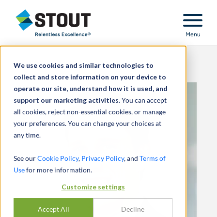
Stout Relentless Excellence
Menu
We use cookies and similar technologies to
collect and store information on your device to
operate our site, understand how it is used, and
support our marketing activities.
You can accept
all cookies, reject non-essential cookies, or manage
your preferences. You can change your choices at
any time.
See our
Cookie Policy
,
Privacy Policy
, and
Terms of
Use
for more information.
Customize settings
Accept All
Decline