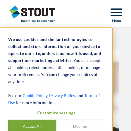
Stout Relentless Excellence
Menu
We use cookies and similar technologies to
collect and store information on your device to
operate our site, understand how it is used, and
support our marketing activities.
You can accept
all cookies, reject non-essential cookies, or manage
your preferences. You can change your choices at
any time.
See our
Cookie Policy
,
Privacy Policy
, and
Terms of
Use
for more information.
Customize settings
Accept All
Decline