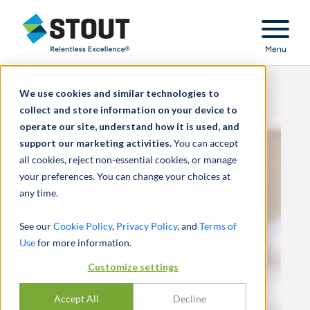
Stout Relentless Excellence
Menu
We use cookies and similar technologies to
collect and store information on your device to
operate our site, understand how it is used, and
support our marketing activities.
You can accept
all cookies, reject non-essential cookies, or manage
your preferences. You can change your choices at
any time.
See our
Cookie Policy
,
Privacy Policy
, and
Terms of
Use
for more information.
Customize settings
Accept All
Decline