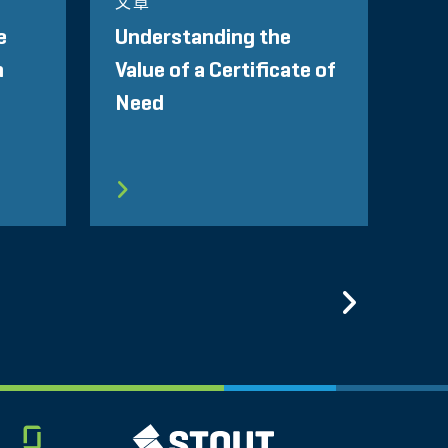
文章
e
Understanding the
n
Value of a Certificate of
Need
Previo
Glassdoor
STOUT LOGO
LINKEDIN