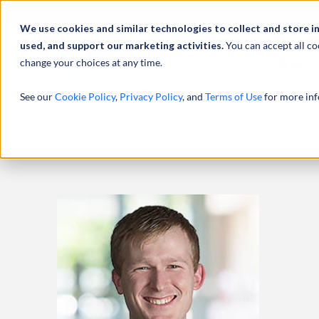
We use cookies and similar technologies to collect and store i
used, and support our marketing activities.
You can accept all co
change your choices at any time.
服务
See our
Cookie Policy
,
Privacy Policy
, and
Terms of Use
for more inf
主页
专业人员
JORDAN ZOELLER