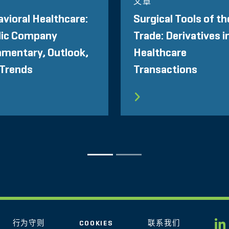
文章
vioral Healthcare:
Surgical Tools of th
lic Company
Trade: Derivatives i
mentary, Outlook,
Healthcare
 Trends
Transactions
行为守则
COOKIES
联系我们