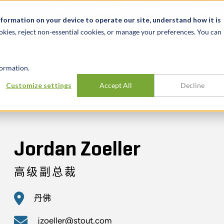
关于我们
新闻动态
诚聘英才
办事处
nformation on your device to operate our site, understand how it is
okies, reject non-essential cookies, or manage your preferences. You can
行业
经验
见解
ormation.
Customize settings
Accept All
Decline
Jordan Zoeller
高级副总裁
丹佛
jzoeller@stout.com