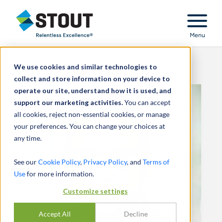
Stout Relentless Excellence
Menu
We use cookies and similar technologies to
collect and store information on your device to
operate our site, understand how it is used, and
support our marketing activities.
You can accept
all cookies, reject non-essential cookies, or manage
your preferences. You can change your choices at
any time.
See our
Cookie Policy
,
Privacy Policy
, and
Terms of
Use
for more information.
Customize settings
Accept All
Decline