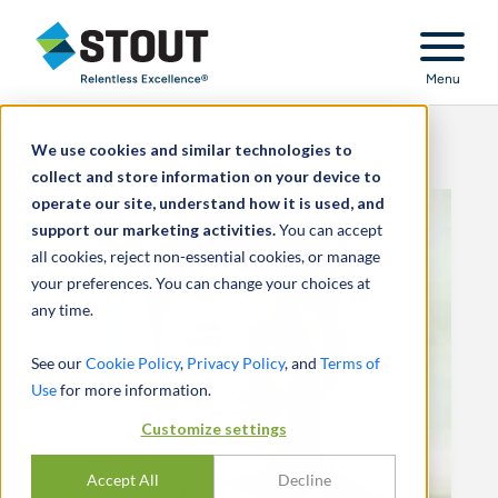
Stout Relentless Excellence
Menu
We use cookies and similar technologies to
collect and store information on your device to
operate our site, understand how it is used, and
support our marketing activities.
You can accept
all cookies, reject non-essential cookies, or manage
your preferences. You can change your choices at
any time.
See our
Cookie Policy
,
Privacy Policy
, and
Terms of
Use
for more information.
Customize settings
Accept All
Decline