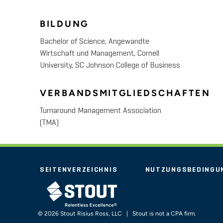
BILDUNG
Bachelor of Science, Angewandte
Wirtschaft und Management, Cornell
University, SC Johnson College of Business
VERBANDSMITGLIEDSCHAFTEN
Turnaround Management Association
(TMA)
SEITENVERZEICHNIS
NUTZUNGSBEDINGU
STOUT LOGO
© 2026 Stout Risius Ross, LLC | Stout is not a CPA firm.