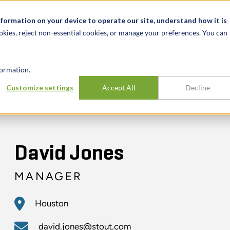
News & Events
Karrieren
Standorte
Ressourcen
nformation on your device to operate our site, understand how it is
okies, reject non-essential cookies, or manage your preferences. You can
BRANCHEN
ERFAHRUNG
ERK
ormation.
Customize settings
Accept All
Decline
David Jones
MANAGER
Houston
david.jones@stout.com