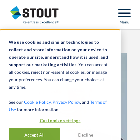
Stout Relentless Excellence
Menu
We use cookies and similar technologies to
collect and store information on your device to
operate our site, understand how it is used, and
support our marketing activities.
You can accept
all cookies, reject non-essential cookies, or manage
your preferences. You can change your choices at
any time.
See our
Cookie Policy
,
Privacy Policy
, and
Terms of
Use
for more information.
Customize settings
Accept All
Decline