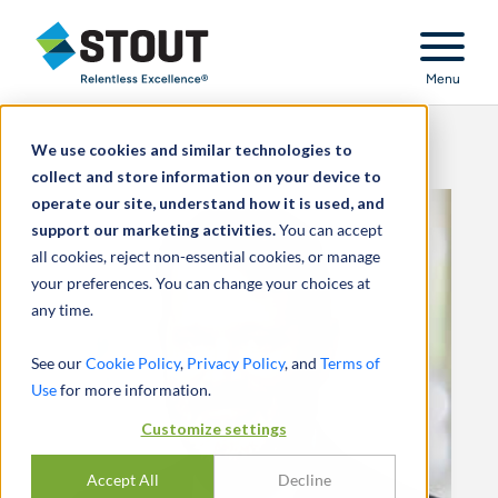
Stout Relentless Excellence
Menu
We use cookies and similar technologies to
collect and store information on your device to
operate our site, understand how it is used, and
support our marketing activities.
You can accept
all cookies, reject non-essential cookies, or manage
your preferences. You can change your choices at
any time.
See our
Cookie Policy
,
Privacy Policy
, and
Terms of
Use
for more information.
Customize settings
Accept All
Decline