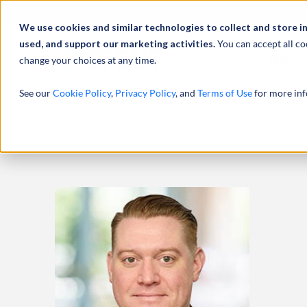
We use cookies and similar technologies to collect and store i
used, and support our marketing activities.
You can accept all co
change your choices at any time.
服务
See our
Cookie Policy
,
Privacy Policy
, and
Terms of Use
for more inf
主页
专业人员
ADAM MOELLER