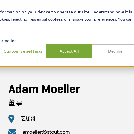
关于我们
新闻动态
诚聘英才
办事处
nformation on your device to operate our site, understand how it is
okies, reject non-essential cookies, or manage your preferences. You can
行业
经验
见解
ormation.
Customize settings
Accept All
Decline
Adam Moeller
董事
芝加哥
amoeller@stout.com