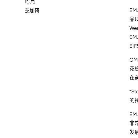
地点
E
芝加哥
品
Wes
E
EI
G
花
在
“
的持
EM
非
发