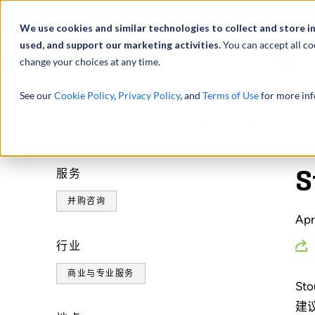
We use cookies and similar technologies to collect and store i
used, and support our marketing activities.
You can accept all co
change your choices at any time.
服务
See our
Cookie Policy
,
Privacy Policy
, and
Terms of Use
for more inf
主页
新闻动态
新闻稿
STOUT 就 EMJ 出售给 GMS 提供建议
服务
S
并购咨询
Apr
行业
商业与专业服务
Sto
建议