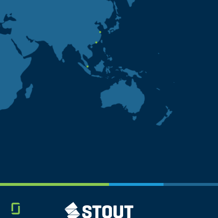
Glassdoor
STOUT LOGO
LINKEDIN