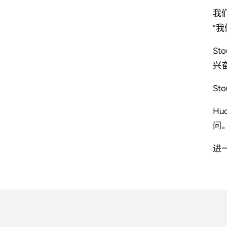
我们
“
St
兴
St
Hu
问
进