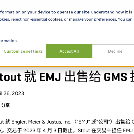
关于我们
新闻动态
诚聘英才
办事处
nformation on your device to operate our site, understand how it is
okies, reject non-essential cookies, or manage your preferences. You can
行业
经验
见解
ormation.
Customize settings
Accept All
Decline
tout 就 EMJ 出售给 GM
il 26, 2023
分享
ut 就 Engler, Meier & Justus, Inc.（“EMJ” 或“公司”）出售给 G
。交易于 2023 年 4 月 3 日截止。Stout 在交易中担任 