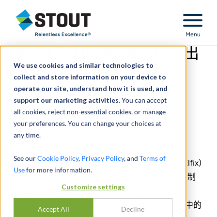
Stout Relentless Excellence
Menu
Stout 就 Elfix Production 出
We use cookies and similar technologies to
售给 SwissTech Watch
collect and store information on your device to
Components 提供建议
operate our site, understand how it is used, and
support our marketing activities.
You can accept
March 27, 2023
all cookies, reject non-essential cookies, or manage
your preferences. You can change your choices at
any time.
分享
See our
Cookie Policy
,
Privacy Policy
, and
Terms of
Stout 很高兴地宣布，其客户 Elfix Production (Elfix)
Use
for more information.
作为一家顶级制表部件制造商，已被家族拥有的制
Customize settings
表工业控股公司 SwissTech Watch components
(STWC) 成功收购。Stout 担任将 Elfix 在此交易中的
Accept All
Decline