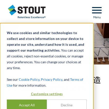
Stout Relentless Excellence
Menu
We use cookies and similar technologies to
collect and store information on your device to
operate our site, understand how it is used, and
support our marketing activities.
You can accept
all cookies, reject non-essential cookies, or manage
your preferences. You can change your choices at
any time.
就编织地毯和纱线产品制造
See our
Cookie Policy
,
Privacy Policy
, and
Terms of
Use
for more information.
商的出售事宜提供咨询
Customize settings
Accept All
Decline