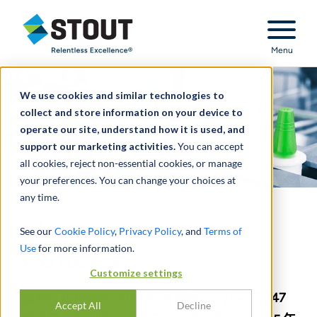
Stout Relentless Excellence
Menu
We use cookies and similar technologies to
collect and store information on your device to
operate our site, understand how it is used, and
support our marketing activities.
You can accept
all cookies, reject non-essential cookies, or manage
your preferences. You can change your choices at
any time.
塑料行业
See our
Cookie Policy
,
Privacy Policy
, and
Terms of
Use
for more information.
2024 年年度动态
Customize settings
塑料行业并购在 2024 年保持稳定，共达成 347
Accept All
Decline