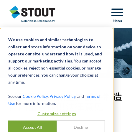
Stout Relentless Excellence
Menu
We use cookies and similar technologies to
collect and store information on your device to
operate our site, understand how it is used, and
support our marketing activities.
You can accept
all cookies, reject non-essential cookies, or manage
your preferences. You can change your choices at
any time.
就精密塑料和金属部件制造
See our
Cookie Policy
,
Privacy Policy
, and
Terms of
Use
for more information.
商的出售提供法律意见
Customize settings
Accept All
Decline