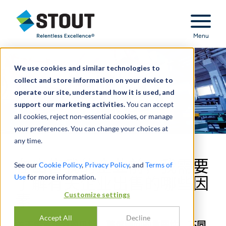
Stout Relentless Excellence
Menu
We use cookies and similar technologies to
collect and store information on your device to
operate our site, understand how it is used, and
support our marketing activities.
You can accept
all cookies, reject non-essential cookies, or manage
your preferences. You can change your choices at
any time.
在出售我的企业前，我需要
See our
Cookie Policy
,
Privacy Policy
, and
Terms of
Use
for more information.
了解有关企业出售的哪些因
Customize settings
素
Accept All
Decline
关于传承规划的见解、聘请顾问的重要性、不同