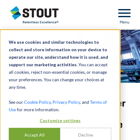
Stout Relentless Excellence
Menu
We use cookies and similar technologies to
collect and store information on your device to
operate our site, understand how it is used, and
support our marketing activities.
You can accept
all cookies, reject non-essential cookies, or manage
your preferences. You can change your choices at
any time.
Ciò che mi piacerebbe aver
See our
Cookie Policy
,
Privacy Policy
, and
Terms of
Use
for more information.
saputo sulle vendite
Customize settings
aziendali prima di vendere
la mia azienda
Accept All
Decline