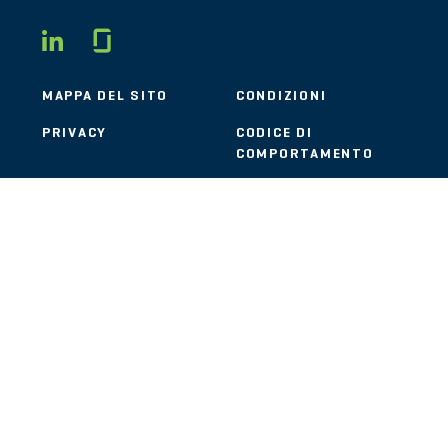
Glassdoor
LINKEDIN
MAPPA DEL SITO
CONDIZIONI
PRIVACY
CODICE DI
COMPORTAMENTO
COOKIE
CONTATTI
STOUT LOGO
© 2026 Stout Risius Ross, LLC | Stout is not a CPA firm.