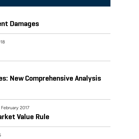
tent Damages
018
es: New Comprehensive Analysis
February 2017
arket Value Rule
6