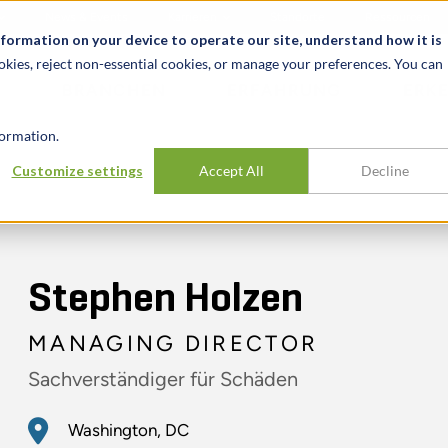
News & Events
Karrieren
Standorte
Ressourcen
nformation on your device to operate our site, understand how it is
okies, reject non-essential cookies, or manage your preferences. You can
BRANCHEN
ERFAHRUNG
ERK
ormation.
Customize settings
Accept All
Decline
Stephen Holzen
MANAGING DIRECTOR
Sachverständiger für Schäden
Washington, DC