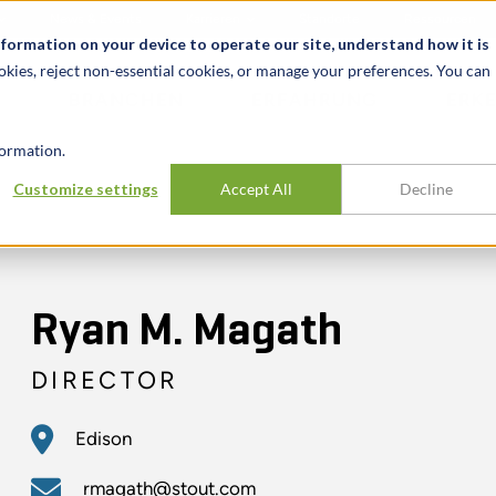
News & Events
Karrieren
Standorte
Ressourcen
nformation on your device to operate our site, understand how it is
okies, reject non-essential cookies, or manage your preferences. You can
BRANCHEN
ERFAHRUNG
ERK
ormation.
Customize settings
Accept All
Decline
Ryan M. Magath
DIRECTOR
Edison
rmagath@stout.com