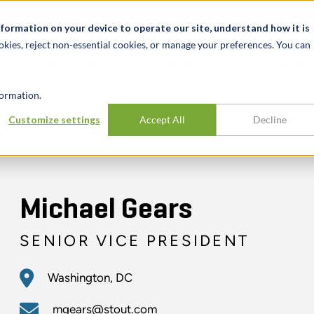
News & Events
Karrieren
Standorte
Ressourcen
nformation on your device to operate our site, understand how it is
okies, reject non-essential cookies, or manage your preferences. You can
BRANCHEN
ERFAHRUNG
ERK
ormation.
Customize settings
Accept All
Decline
Michael Gears
SENIOR VICE PRESIDENT
Washington, DC
mgears@stout.com