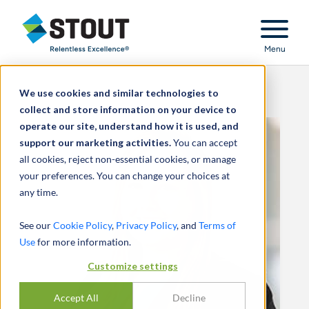
Stout Relentless Excellence
Menu
We use cookies and similar technologies to
collect and store information on your device to
operate our site, understand how it is used, and
support our marketing activities.
You can accept
all cookies, reject non-essential cookies, or manage
your preferences. You can change your choices at
any time.
See our
Cookie Policy
,
Privacy Policy
, and
Terms of
Use
for more information.
Customize settings
Accept All
Decline