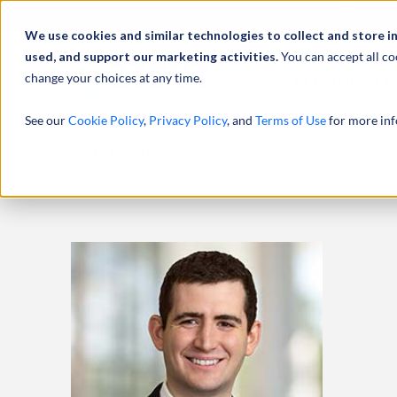
Über uns
We use cookies and similar technologies to collect and store i
used, and support our marketing activities.
You can accept all co
change your choices at any time.
LEISTUNGEN
See our
Cookie Policy
,
Privacy Policy
, and
Terms of Use
for more inf
HOME
EXPERTEN
KARCH PETERSEN