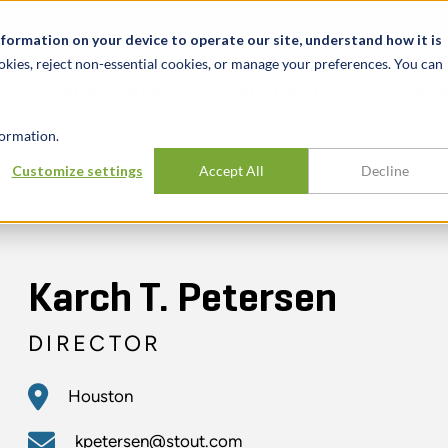
News & Events
Karrieren
Standorte
Ressourcen
nformation on your device to operate our site, understand how it is
okies, reject non-essential cookies, or manage your preferences. You can
BRANCHEN
ERFAHRUNG
ERK
ormation.
Customize settings
Accept All
Decline
Karch T. Petersen
DIRECTOR
Houston
kpetersen@stout.com