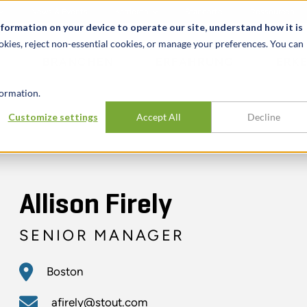
News & Events
Karrieren
Standorte
Ressourcen
nformation on your device to operate our site, understand how it is
okies, reject non-essential cookies, or manage your preferences. You can
BRANCHEN
ERFAHRUNG
ERK
ormation.
Customize settings
Accept All
Decline
Allison Firely
SENIOR MANAGER
Boston
afirely@stout.com