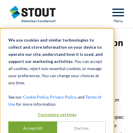
Stout Relentless Excellence
Menu
Stout berät Waud Capital
We use cookies and similar technologies to
Partners bei der Akquisition
collect and store information on your device to
der Mopec-Gruppe
operate our site, understand how it is used, and
support our marketing activities.
You can accept
February 10, 2025
all cookies, reject non-essential cookies, or manage
your preferences. You can change your choices at
any time.
TEILEN
See our
Cookie Policy
,
Privacy Policy
, and
Terms of
Stout ist erfreut, seine Rolle als Finanzberater von
Use
for more information.
Waud Capital Partners bei der Übernahme der
Customize settings
Mopec Group bekannt geben zu können. Die Mopec
Group ist ein vertikal integrierter Markenanbieter
Accept All
Decline