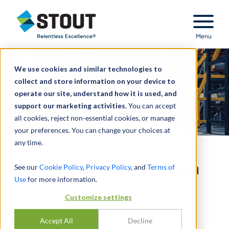
Stout Relentless Excellence
Menu
We use cookies and similar technologies to
collect and store information on your device to
operate our site, understand how it is used, and
support our marketing activities.
You can accept
all cookies, reject non-essential cookies, or manage
your preferences. You can change your choices at
any time.
Spezialisierte Distribution
See our
Cookie Policy
,
Privacy Policy
, and
Terms of
Use
for more information.
BRANCHEN-UPDATE – Q4 2025
Customize settings
DURCH
STEVEN RATHBONE
Accept All
Decline