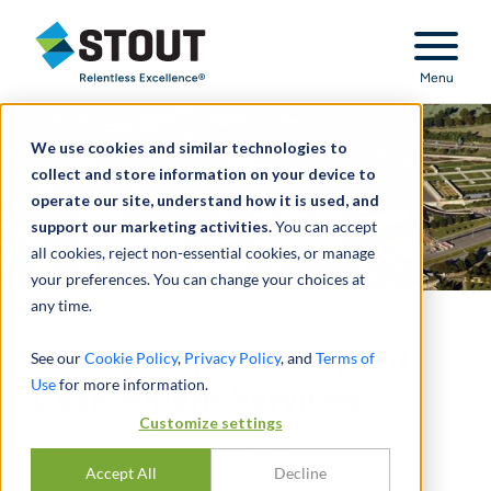
Stout Relentless Excellence
Menu
We use cookies and similar technologies to
collect and store information on your device to
operate our site, understand how it is used, and
support our marketing activities.
You can accept
all cookies, reject non-essential cookies, or manage
your preferences. You can change your choices at
any time.
Aerospace, Defense, and
See our
Cookie Policy
,
Privacy Policy
, and
Terms of
Use
for more information.
Government Services
Customize settings
SOF WEEK 2026 UPDATE
Accept All
Decline