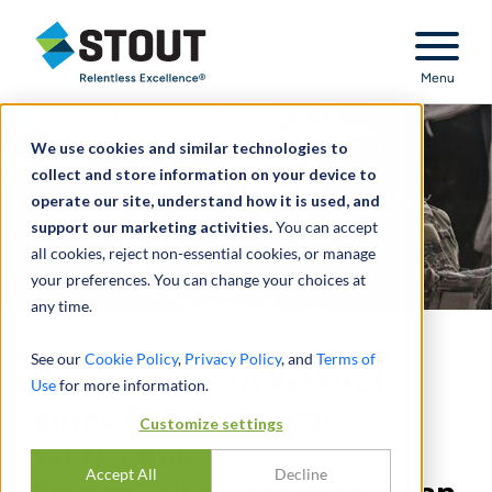
Stout Relentless Excellence
Menu
We use cookies and similar technologies to
collect and store information on your device to
operate our site, understand how it is used, and
support our marketing activities.
You can accept
all cookies, reject non-essential cookies, or manage
your preferences. You can change your choices at
any time.
See our
Cookie Policy
,
Privacy Policy
, and
Terms of
Beratung beim Verkauf
Use
for more information.
eines Anbieters von
Customize settings
taktischen
Accept All
Decline