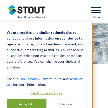
Stout Relentless Excellence
Menu
We use cookies and similar technologies to
collect and store information on your device to
operate our site, understand how it is used, and
support our marketing activities.
You can accept
all cookies, reject non-essential cookies, or manage
your preferences. You can change your choices at
any time.
Die Fokussierung des
See our
Cookie Policy
,
Privacy Policy
, and
Terms of
Use
for more information.
Weißen Hauses auf
Customize settings
Sondereinsätze spiegelt
neue Prioritäten wider
Accept All
Decline