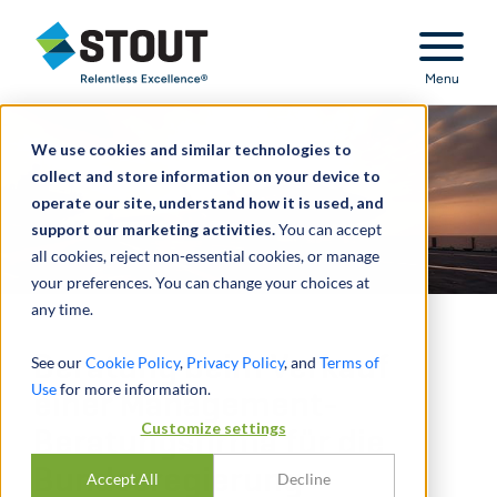
Stout Relentless Excellence
Menu
We use cookies and similar technologies to
collect and store information on your device to
operate our site, understand how it is used, and
support our marketing activities.
You can accept
all cookies, reject non-essential cookies, or manage
your preferences. You can change your choices at
any time.
Beratung beim Verkauf
See our
Cookie Policy
,
Privacy Policy
, and
Terms of
Use
for more information.
einer Management-
Customize settings
Beratungsfirma für die
Bundesregierung
Accept All
Decline