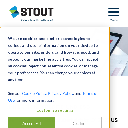
Stout Relentless Excellence
Menu
We use cookies and similar technologies to
collect and store information on your device to
operate our site, understand how it is used, and
support our marketing activities.
You can accept
all cookies, reject non-essential cookies, or manage
your preferences. You can change your choices at
any time.
Trends bei M&A:
See our
Cookie Policy
,
Privacy Policy
, and
Terms of
Use
for more information.
INFLATION, KREDITE UND ESG
Customize settings
Jeff Zolkin von Stout äußert sich im Q1 2022 US
Accept All
Decline