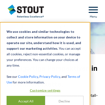
Stout Relentless Excellence
Menu
We use cookies and similar technologies to
collect and store information on your device to
operate our site, understand how it is used, and
support our marketing activities.
You can accept
all cookies, reject non-essential cookies, or manage
your preferences. You can change your choices at
any time.
Einzigartige Perspektiven in
allen Segmenten der
See our
Cookie Policy
,
Privacy Policy
, and
Terms of
Use
for more information.
Metalllieferkette.
Customize settings
Die Erfahrung von Stout in der Beratung von Metall-
Accept All
Decline
und Bergbauunternehmen reicht von