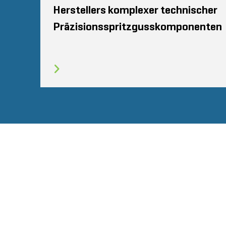
Herstellers komplexer technischer
Präzisionsspritzgusskomponenten
SEITENVERZEICHNIS
NUTZUNGSBEDINGU
STOUT LOGO
© 2026 Stout Risius Ross, LLC | Stout is not a CPA firm.