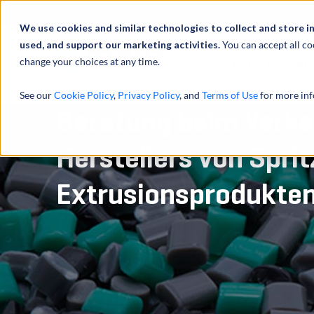
Über uns
We use cookies and similar technologies to collect and store i
used, and support our marketing activities.
You can accept all co
change your choices at any time.
LEISTUNGEN
See our
Cookie Policy
,
Privacy Policy
, and
Terms of Use
for more inf
Beratung beim Verka
Herstellers von Spri
Extrusionsprodukte