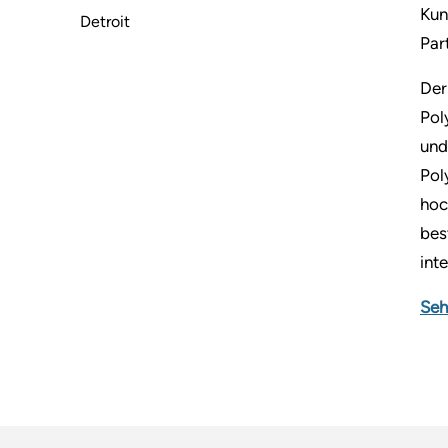
Kun
Detroit
Par
Der
Pol
und
Pol
hoc
bes
inte
Seh