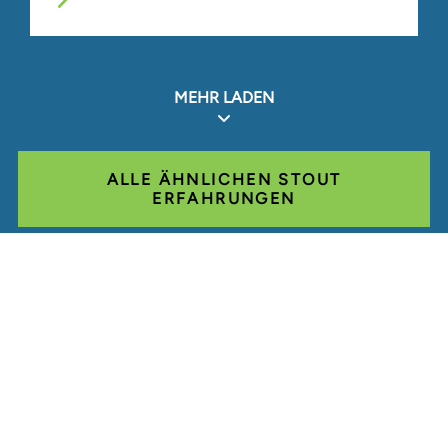
MEHR LADEN
ALLE ÄHNLICHEN STOUT
ERFAHRUNGEN
Glassdoor
LINKEDIN
SEITENVERZEICHNIS
NUTZUNGSBEDINGUNGEN
PRIVATSPHÄRE
VERHALTENSKODEX