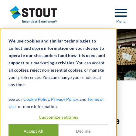
Stout Relentless Excellence
Menu
We use cookies and similar technologies to
collect and store information on your device to
operate our site, understand how it is used, and
support our marketing activities.
You can accept
all cookies, reject non-essential cookies, or manage
your preferences. You can change your choices at
any time.
Beratung beim Verkauf
See our
Cookie Policy
,
Privacy Policy
, and
Terms of
Use
for more information.
eines führenden
Customize settings
Servicecenters für Metalle
Accept All
Decline