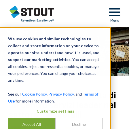
Stout Relentless Excellence
Menu
We use cookies and similar technologies to
collect and store information on your device to
operate our site, understand how it is used, and
support our marketing activities.
You can accept
all cookies, reject non-essential cookies, or manage
your preferences. You can change your choices at
any time.
Consulenza sulla vendita di
See our
Cookie Policy
,
Privacy Policy
, and
Terms of
Use
for more information.
un centro servizi leader nel
Customize settings
settore dei metalli
Accept All
Decline