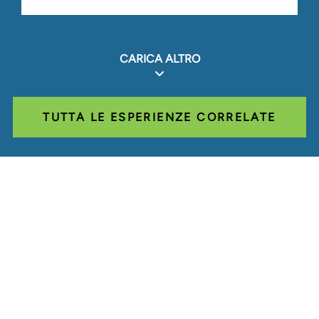
CARICA ALTRO
TUTTA LE ESPERIENZE CORRELATE
Glassdoor
LINKEDIN
MAPPA DEL SITO
CONDIZIONI
PRIVACY
CODICE DI
COMPORTAMENTO