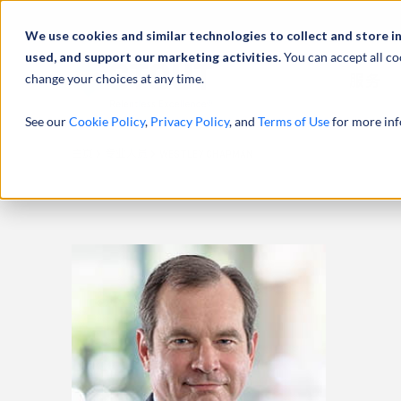
We use cookies and similar technologies to collect and store i
used, and support our marketing activities.
You can accept all co
change your choices at any time.
服务
See our
Cookie Policy
,
Privacy Policy
, and
Terms of Use
for more inf
主页
专业人员
WESTLEY CHAPMAN