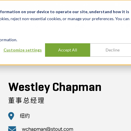
关于我们
新闻动态
诚聘英才
办事处
nformation on your device to operate our site, understand how it is
okies, reject non-essential cookies, or manage your preferences. You can
行业
经验
见解
ormation.
Customize settings
Accept All
Decline
Westley Chapman
董事总经理
纽约
wchapman@stout.com