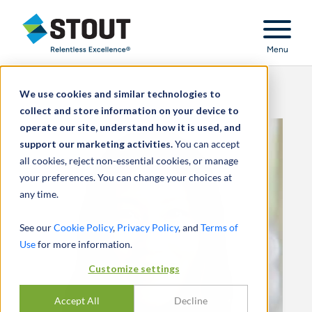
Stout Relentless Excellence
Menu
We use cookies and similar technologies to
collect and store information on your device to
operate our site, understand how it is used, and
support our marketing activities.
You can accept
all cookies, reject non-essential cookies, or manage
your preferences. You can change your choices at
any time.
See our
Cookie Policy
,
Privacy Policy
, and
Terms of
Use
for more information.
Customize settings
Accept All
Decline